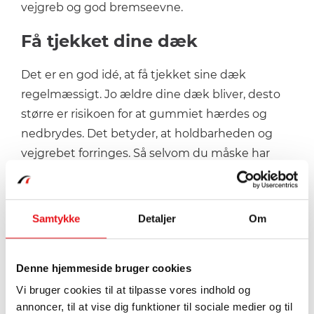
vejgreb og god bremseevne.
Få tjekket dine dæk
Det er en god idé, at få tjekket sine dæk
regelmæssigt. Jo ældre dine dæk bliver, desto
større er risikoen for at gummiet hærdes og
nedbrydes. Det betyder, at holdbarheden og
vejgrebet forringes. Så selvom du måske har
flere millimeter mønster tilbage, er dækkene
ikke længere lige så sikre at køre på.
Samtykke
Detaljer
Om
Vi tjekker gerne mønsterdybden, slidtagen og
standen på dine. Få hellere tjekket dine dæk en
gang for meget end en gang for lidt — det er
Denne hjemmeside bruger cookies
trods alt sikkerhed det drejer sig om. Du kan
Vi bruger cookies til at tilpasse vores indhold og
også selv tjekke mønsterdybden med en måler.
annoncer, til at vise dig funktioner til sociale medier og til