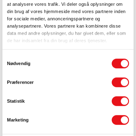
at analysere vores trafik. Vi deler også oplysninger om
Valg af dæk er ikke bare et
din brug af vores hjemmeside med vores partnere inden
spørgsmål om pris
for sociale medier, annonceringspartnere og
analysepartnere. Vores partnere kan kombinere disse
Valg af dæk handler om mere end blot pris. De
data med andre oplysninger, du har givet dem, eller som
rigtige dæk for din nabo er ikke nødvendigvis
de har indsamlet fra din brug af deres tjenester.
de rigtige dæk for dig.
Samtykkevalg
Valg af de rigtige dæk afhænger af dit bil , dit
Nødvendig
kørselsbehov og din kørselsmønster.
Præferencer
Kom forbi og få personlig rådgivning — det kan
godt betale sig, både økonomisk og
Statistik
sikkerhedsmæssigt.
Marketing